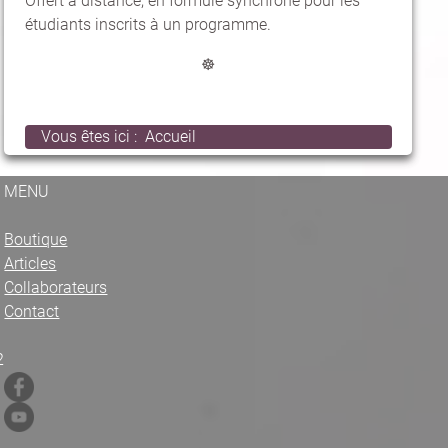
Offert à distance, en formule synchrone pour les
étudiants inscrits à un programme.
☸
Vous êtes ici :
Accueil
MENU
Boutique
Articles
Collaborateurs
Contact
2