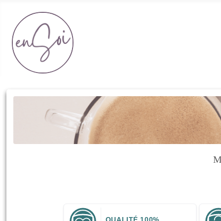
Section Boutique EnSoi
M