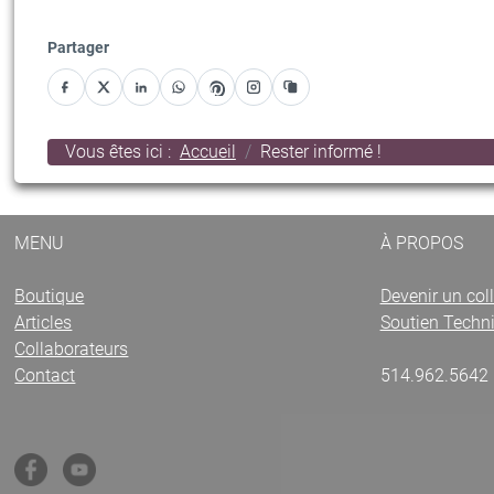
Partager
Facebook
X
LinkedIn
WhatsApp
Pinterest
Instagram
Copier le lien
Vous êtes ici :
Accueil
Rester informé !
MENU
À PROPOS
Boutique
Devenir un col
Articles
Soutien Techn
Collaborateurs
Contact
514.962.5642